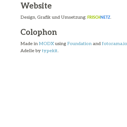
Website
Design, Grafik und Umsetzung:
.
FRISCH
NETZ
Colophon
Made in
MODX
using
Foundation
and
fotorama.i
Adelle by
typekit
.